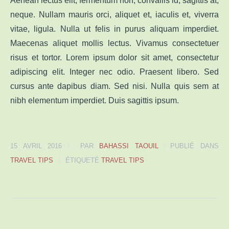
Aenean lectus elit, fermentum non, convallis id, sagittis at,
neque. Nullam mauris orci, aliquet et, iaculis et, viverra
vitae, ligula. Nulla ut felis in purus aliquam imperdiet.
Maecenas aliquet mollis lectus. Vivamus consectetuer
risus et tortor. Lorem ipsum dolor sit amet, consectetur
adipiscing elit. Integer nec odio. Praesent libero. Sed
cursus ante dapibus diam. Sed nisi. Nulla quis sem at
nibh elementum imperdiet. Duis sagittis ipsum.
15 AVRIL 2016
PAR
BAHASSI TAOUIL
PUBLIÉ DANS
TRAVEL TIPS
ÉTIQUETÉ
TRAVEL TIPS